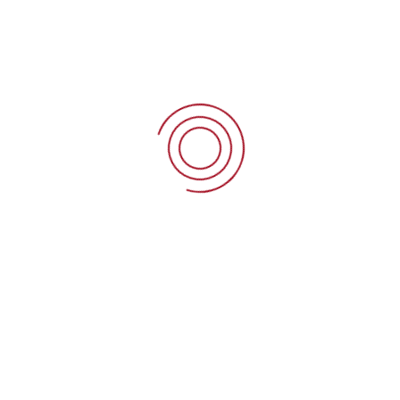
Microsoft EXCEL
Microsoft POWERPOINT
t.firstconsultingsarl@gmail.com
+237 677 326 960 / 699 688 242
B.P : 6701 Yaoundé- Hippodrome