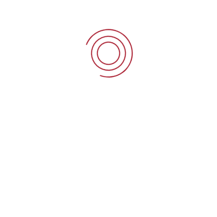
t.firstconsultingsarl@gmail.com
+237 677 326 960 / 699 688 242
B.P : 6701 Yaoundé- Hippodrome
Le Cabinet T. First Consulting,
a été créé sur la volonté
de proposer à ses clients une expertise de haut niveau